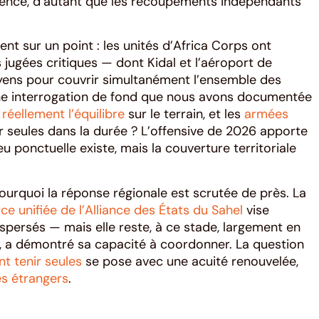
rudence, d’autant que les recoupements indépendants
ent sur un point : les unités d’Africa Corps ont
 jugées critiques — dont Kidal et l’aéroport de
ens pour couvrir simultanément l’ensemble des
 une interrogation de fond que nous avons documentée
 réellement l’équilibre
sur le terrain, et les
armées
r seules dans la durée ? L’offensive de 2026 apporte
 ponctuelle existe, mais la couverture territoriale
pourquoi la réponse régionale est scrutée de près. La
rce unifiée de l’Alliance des États du Sahel
vise
persés — mais elle reste, à ce stade, largement en
ui, a démontré sa capacité à coordonner. La question
t tenir seules
se pose avec une acuité renouvelée,
res étrangers
.