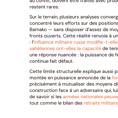
au conflit, doivent être traités avec p
restent rares.
Sur le terrain, plusieurs analyses converg
concentré leurs efforts sur des positions
Bamako — sans disposer d’assez de moy
fronts ouverts. Cette réalité renvoie à
: l’
influence militaire russe modifie-t-elle
sahéliennes ont-elles la capacité
de teni
une réponse nuancée : la puissance de feu
continue fait défaut.
Cette limite structurelle explique aussi 
montée en puissance annoncée de la
fo
précisément à mutualiser des moyens dis
construction face à un adversaire qui, l
de savoir si les
armées nationales peuven
tout comme le bilan des
retraits militai