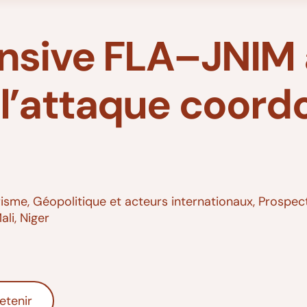
nsive FLA–JNIM a
l’attaque coord
risme
,
Géopolitique et acteurs internationaux
,
Prospect
ali
,
Niger
etenir