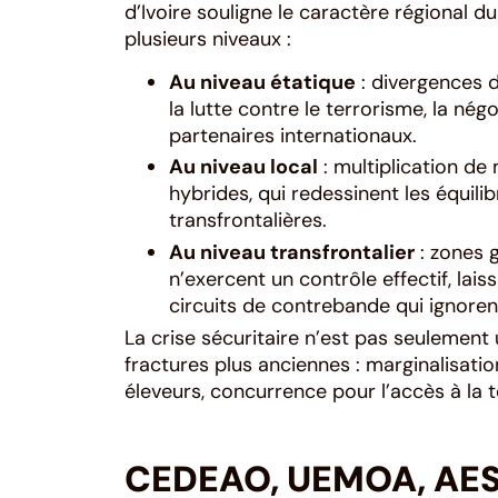
d’Ivoire souligne le caractère régional 
plusieurs niveaux :
Au niveau étatique
: divergences d
la lutte contre le terrorisme, la né
partenaires internationaux.
Au niveau local
: multiplication de 
hybrides, qui redessinent les équili
transfrontalières.
Au niveau transfrontalier
: zones g
n’exercent un contrôle effectif, lai
circuits de contrebande qui ignorent 
La crise sécuritaire n’est pas seulement 
fractures plus anciennes : marginalisatio
éleveurs, concurrence pour l’accès à la t
CEDEAO, UEMOA, AES 